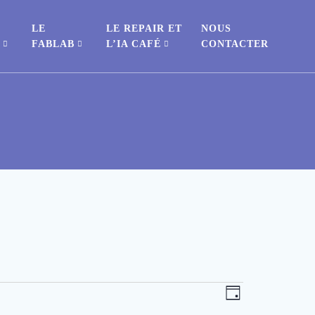
LE
LE REPAIR ET
NOUS
S
FABLAB
L’IA CAFÉ
CONTACTER
N
N
Jour