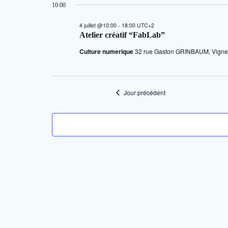
10:00
une
for
date.
4 juillet @10:00
-
18:00
UTC+2
Atelier créatif “FabLab”
4
Culture numerique
32 rue Gaston GRINBAUM, Vigne
juillet
Jour précédent
2026