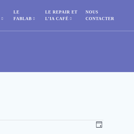
LE
LE REPAIR ET
NOUS
S
FABLAB
L’IA CAFÉ
CONTACTER
N
N
Jour