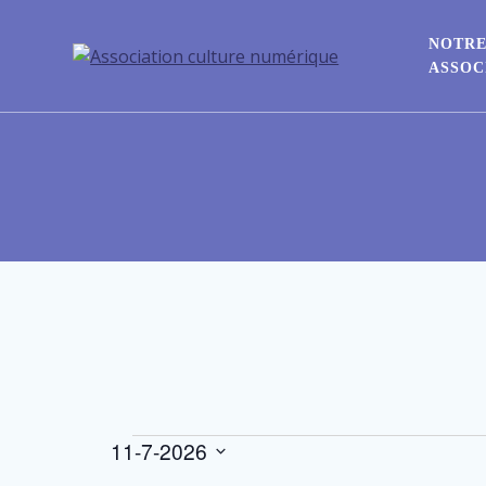
Passer
au
NOTR
contenu
ASSOC
11-7-2026
Évènements
Sélectionnez