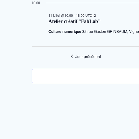
10:00
une
for
date.
11 juillet @10:00
-
18:00
UTC+2
Atelier créatif “FabLab”
11
Culture numerique
32 rue Gaston GRINBAUM, Vigne
juillet
Jour précédent
2026