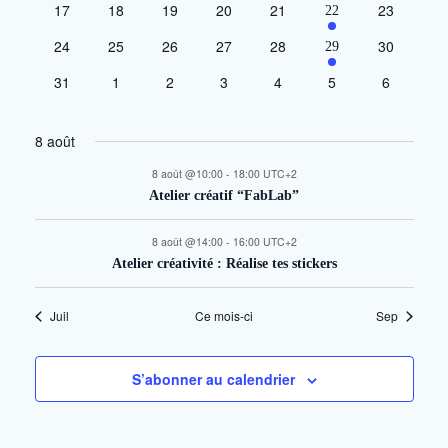
g
e
0
0
0
0
0
0
17
18
19
20
21
2
è
23
t
22
e
évènements
évènements
évènements
évènements
évènements
évènemen
a
é
n
n
i
0
0
0
0
0
0
24
25
26
27
28
2
m
30
29
v
e
évènements
évènements
évènements
évènements
évènements
évènemen
é
e
o
t
d
0
0
0
0
0
0
0
31
1
2
3
4
è
m
5
6
v
n
évènements
évènements
évènements
évènements
évènements
évènements
évèneme
n
n
e
i
è
t
r
e
n
d
8 août
n
s
m
t
o
i
e
e
8 août @10:00
-
18:00
UTC+2
e
s
m
v
Atelier créatif “FabLab”
n
n
e
e
t
u
n
p
8 août @14:00
-
16:00
UTC+2
r
s
e
t
Atelier créativité : Réalise tes stickers
a
s
d
s
Juil
Ce mois-ci
Sep
É
r
e
v
c
É
S’abonner au calendrier
è
o
v
n
e