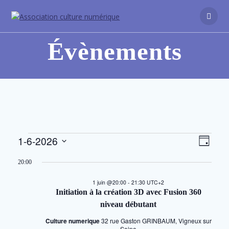
Passer
au
contenu
Évènements
N
1-6-2026
N
Évènements
Jour
Sélectionnez
a
a
une
20:00
for
v
date.
v
1 juin @20:00
-
21:30
UTC+2
i
Initiation à la création 3D avec Fusion 360
1
i
g
niveau débutant
a
Culture numerique
32 rue Gaston GRINBAUM, Vigneux sur
Seine