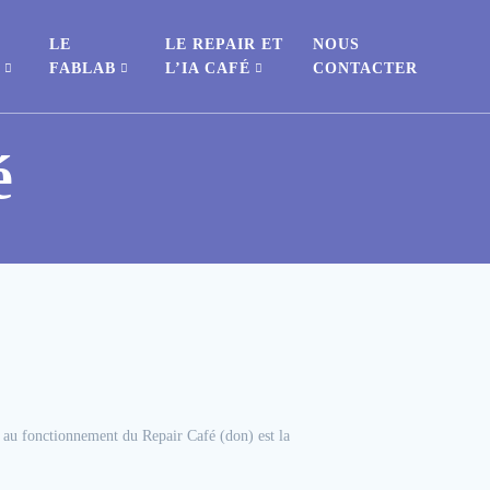
LE
LE REPAIR ET
NOUS
S
FABLAB
L’IA CAFÉ
CONTACTER
é
n au fonctionnement du Repair Café (don) est la