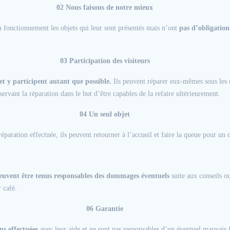
02 Nous faisons de notre mieux
n fonctionnement les objets qui leur sont présentés mais n’ont
pas d’obligation
03 Participation des visiteurs
 et y participent autant que possible.
Ils peuvent réparer eux-mêmes sous les c
vant la réparation dans le but d’être capables de la refaire ultérieurement.
04 Un seul objet
réparation effectuée, ils peuvent retourner à l’accueil et faire la queue pour un
peuvent être tenus responsables des dommages éventuels
suite aux conseils o
 café.
06 Garantie
ns effectuées
avec leur aide et ne sont pas responsables d’un éventuel mauvais 