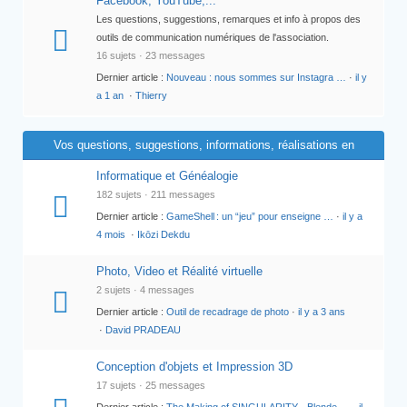
Facebook, YouTube,...
Les questions, suggestions, remarques et info à propos des
outils de communication numériques de l'association.
16 sujets · 23 messages
Dernier article :
Nouveau : nous sommes sur Instagra …
·
il y
a 1 an
·
Thierry
Vos questions, suggestions, informations, réalisations en
rapport avec les activités de l'association...
Informatique et Généalogie
182 sujets · 211 messages
Dernier article :
GameShell : un “jeu” pour enseigne …
·
il y a
4 mois
·
Ikōzi Dekdu
Photo, Video et Réalité virtuelle
2 sujets · 4 messages
Dernier article :
Outil de recadrage de photo
·
il y a 3 ans
·
David PRADEAU
Conception d'objets et Impression 3D
17 sujets · 25 messages