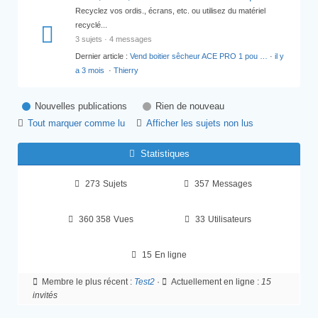
Recyclez vos ordis., écrans, etc. ou utilisez du matériel
recyclé...
3 sujets · 4 messages
Dernier article :
Vend boitier sêcheur ACE PRO 1 pou …
·
il y
a 3 mois
·
Thierry
Nouvelles publications
Rien de nouveau
Tout marquer comme lu
Afficher les sujets non lus
Statistiques
273
Sujets
357
Messages
360 358
Vues
33
Utilisateurs
15
En ligne
Membre le plus récent :
Test2
·
Actuellement en ligne :
15
invités