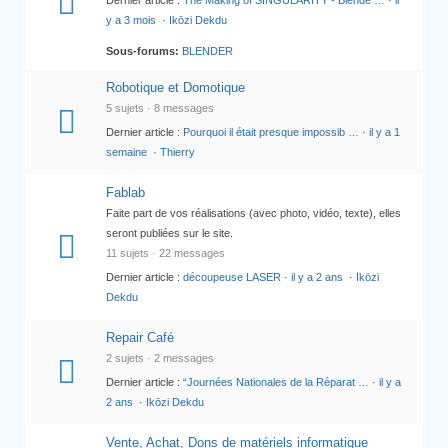
Dernier article :
The Making of SINGULARITY - Blende …
·
il
y a 3 mois
·
Ikōzi Dekdu
Sous-forums:
BLENDER
Robotique et Domotique
5 sujets · 8 messages
Dernier article :
Pourquoi il était presque impossib …
·
il y a 1
semaine
·
Thierry
Fablab
Faite part de vos réalisations (avec photo, vidéo, texte), elles
seront publiées sur le site.
11 sujets · 22 messages
Dernier article :
découpeuse LASER
·
il y a 2 ans
·
Ikōzi
Dekdu
Repair Café
2 sujets · 2 messages
Dernier article :
“Journées Nationales de la Réparat …
·
il y a
2 ans
·
Ikōzi Dekdu
Vente, Achat, Dons de matériels informatique