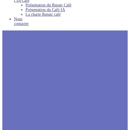
l’IA Café
Présentation du Repair Café
Présentation du Café IA
La charte Repair café
Nous
contacter