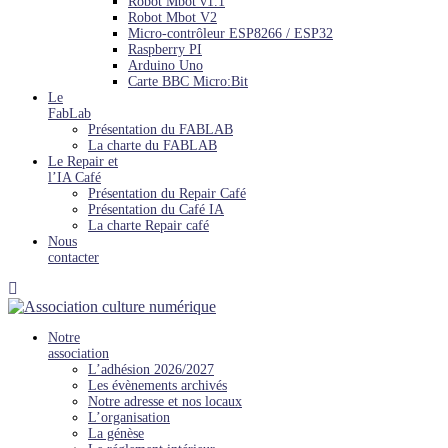
Robot Mbot v1.1
Robot Mbot V2
Micro-contrôleur ESP8266 / ESP32
Raspberry PI
Arduino Uno
Carte BBC Micro:Bit
Le
FabLab
Présentation du FABLAB
La charte du FABLAB
Le Repair et
l’IA Café
Présentation du Repair Café
Présentation du Café IA
La charte Repair café
Nous
contacter
Notre
association
L’adhésion 2026/2027
Les évènements archivés
Notre adresse et nos locaux
L’organisation
La génèse