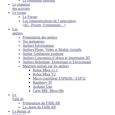
Le réglement intérieur
Le planning
des activités
Le forum
Le Forum
Les communications de l’association
(AG, Projets, Evènements…)
Les
ateliers
Présentation des ateliers
Vos animateurs
Ateliers Informatique
Ateliers Photo, Video et Réalité virtuelle
Atelier Généalogie moderne
Ateliers Conception d’objets et Impression 3D
Ateliers Robotique, Domotique et Electronique
Matériels utilisés par les ateliers
Robot Mbot v1.1
Robot Mbot V2
Micro-contrôleur ESP8266 / ESP32
Raspberry PI
Arduino Uno
Carte BBC Micro:Bit
Le
FabLab
Présentation du FABLAB
La charte du FABLAB
Le Repair et