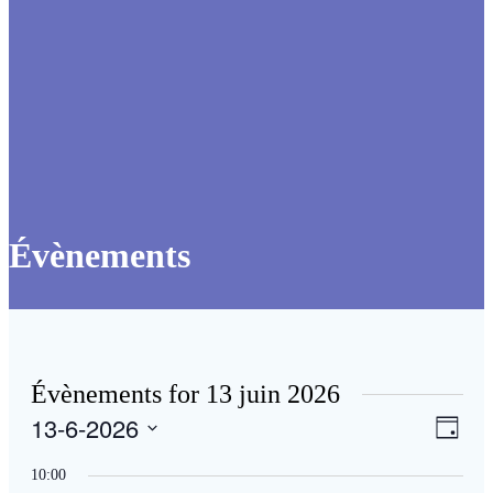
Évènements
Évènements for 13 juin 2026
13-6-2026
Navig
Navig
Jour
de
par
Sélectionnez
vues
une
10:00
consu