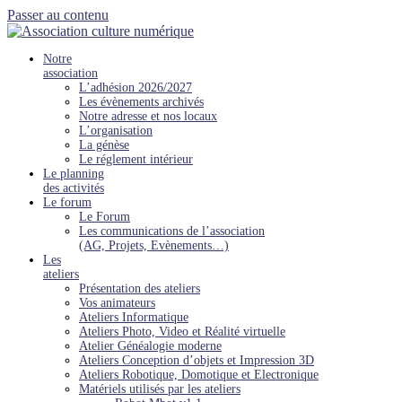
Passer au contenu
Notre
association
L’adhésion 2026/2027
Les évènements archivés
Notre adresse et nos locaux
L’organisation
La génèse
Le réglement intérieur
Le planning
des activités
Le forum
Le Forum
Les communications de l’association
(AG, Projets, Evènements…)
Les
ateliers
Présentation des ateliers
Vos animateurs
Ateliers Informatique
Ateliers Photo, Video et Réalité virtuelle
Atelier Généalogie moderne
Ateliers Conception d’objets et Impression 3D
Ateliers Robotique, Domotique et Electronique
Matériels utilisés par les ateliers