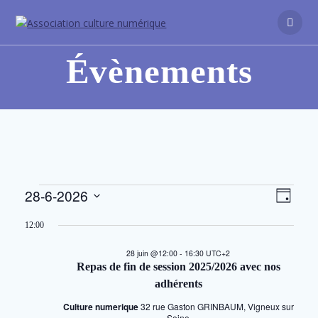
Évènements
N
28-6-2026
N
Jour
Sélectionnez
a
a
une
12:00
v
date.
v
28 juin @12:00
-
16:30
UTC+2
i
Repas de fin de session 2025/2026 avec nos
i
g
adhérents
a
Culture numerique
32 rue Gaston GRINBAUM, Vigneux sur
Seine