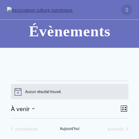
Évènements
Aucun résultat trouvé.
Notice
N
À venir
N
Liste
Sélectionnez
a
a
une
v
Évènements
Évènements
précédents
Aujourd’hui
suivants
date.
v
i