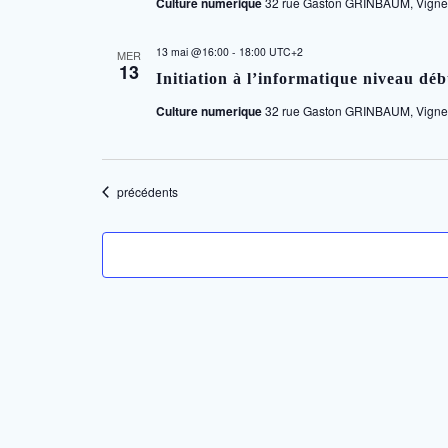
Culture numerique
32 rue Gaston GRINBAUM, Vigneu
13 mai @16:00
-
18:00
UTC+2
MER
13
Initiation à l’informatique niveau dé
Culture numerique
32 rue Gaston GRINBAUM, Vigneu
Évènements
précédents