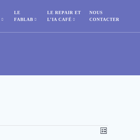
LE
LE REPAIR ET
NOUS
S
FABLAB
L’IA CAFÉ
CONTACTER
N
N
Liste