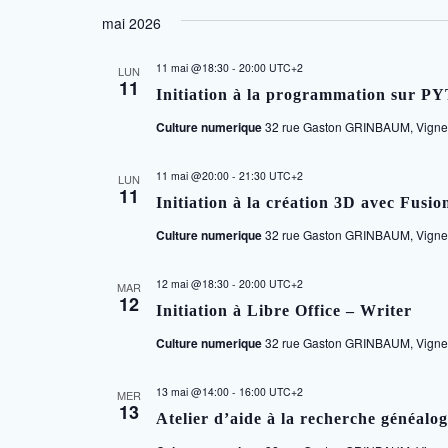
une
mai 2026
date.
11 mai @18:30
-
20:00
UTC+2
LUN
11
Initiation à la programmation sur 
Culture numerique
32 rue Gaston GRINBAUM, Vigneu
11 mai @20:00
-
21:30
UTC+2
LUN
11
Initiation à la création 3D avec Fusi
Culture numerique
32 rue Gaston GRINBAUM, Vigneu
12 mai @18:30
-
20:00
UTC+2
MAR
12
Initiation à Libre Office – Writer
Culture numerique
32 rue Gaston GRINBAUM, Vigneu
13 mai @14:00
-
16:00
UTC+2
MER
13
Atelier d’aide à la recherche généal