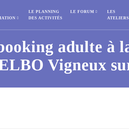
E
LE PLANNING
LE FORUM
LES
IATION
DES ACTIVITÉS
ATELIER
booking adulte à l
ELBO Vigneux sur