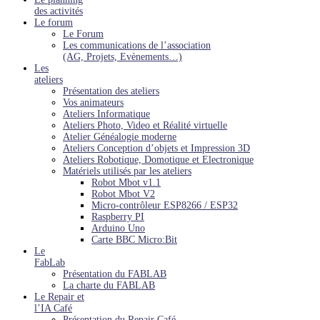
des activités
Le forum
Le Forum
Les communications de l’association
(AG, Projets, Evènements…)
Les
ateliers
Présentation des ateliers
Vos animateurs
Ateliers Informatique
Ateliers Photo, Video et Réalité virtuelle
Atelier Généalogie moderne
Ateliers Conception d’objets et Impression 3D
Ateliers Robotique, Domotique et Electronique
Matériels utilisés par les ateliers
Robot Mbot v1.1
Robot Mbot V2
Micro-contrôleur ESP8266 / ESP32
Raspberry PI
Arduino Uno
Carte BBC Micro:Bit
Le
FabLab
Présentation du FABLAB
La charte du FABLAB
Le Repair et
l’IA Café
Présentation du Repair Café