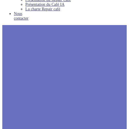
Présentation du Café IA
La charte Repair café
Nous
contacter