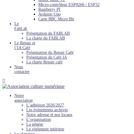
Micro-contrôleur ESP8266 / ESP32
Raspberry PI
Arduino Uno
Carte BBC Micro:Bit
Le
FabLab
Présentation du FABLAB
La charte du FABLAB
Le Repair et
l’IA Café
Présentation du Repair Café
Présentation du Café IA
La charte Repair café
Nous
contacter
Notre
association
L’adhésion 2026/2027
Les évènements archivés
Notre adresse et nos locaux
L’organisation
La génèse
Le réglement intérieur
Le planning