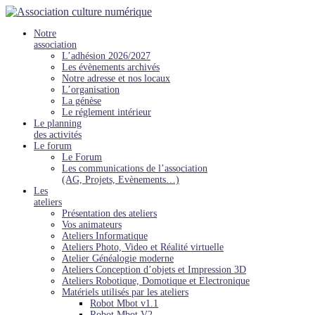
Passer
au
Notre
contenu
association
L’adhésion 2026/2027
Les évènements archivés
Notre adresse et nos locaux
L’organisation
La génèse
Le réglement intérieur
Le planning
des activités
Le forum
Le Forum
Les communications de l’association
(AG, Projets, Evènements…)
Les
ateliers
Présentation des ateliers
Vos animateurs
Ateliers Informatique
Ateliers Photo, Video et Réalité virtuelle
Atelier Généalogie moderne
Ateliers Conception d’objets et Impression 3D
Ateliers Robotique, Domotique et Electronique
Matériels utilisés par les ateliers
Robot Mbot v1.1
Robot Mbot V2