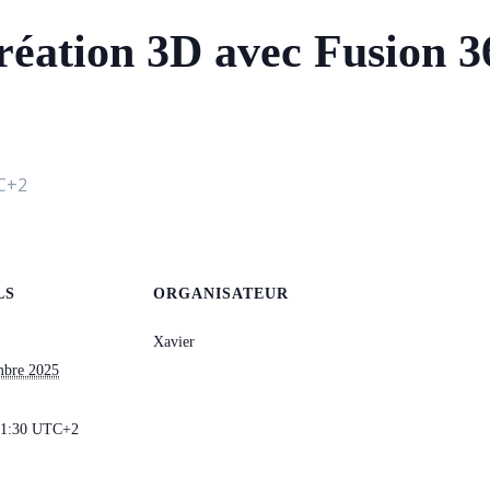
 création 3D avec Fusion 
C+2
LS
ORGANISATEUR
Xavier
mbre 2025
21:30
UTC+2