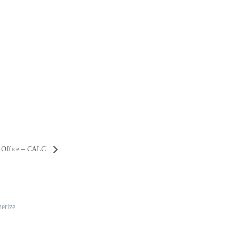
re Office – CALC
erize