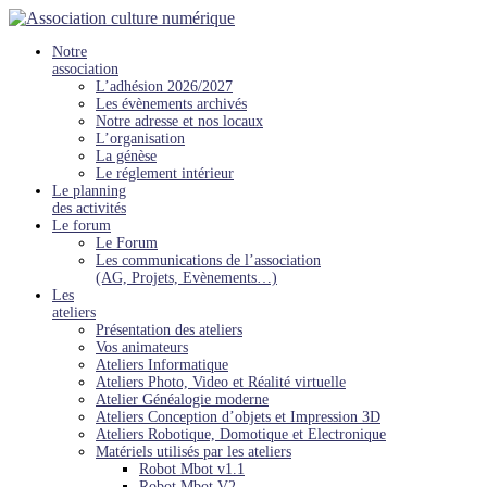
Notre
association
L’adhésion 2026/2027
Les évènements archivés
Notre adresse et nos locaux
L’organisation
La génèse
Le réglement intérieur
Le planning
des activités
Le forum
Le Forum
Les communications de l’association
(AG, Projets, Evènements…)
Les
ateliers
Présentation des ateliers
Vos animateurs
Ateliers Informatique
Ateliers Photo, Video et Réalité virtuelle
Atelier Généalogie moderne
Ateliers Conception d’objets et Impression 3D
Ateliers Robotique, Domotique et Electronique
Matériels utilisés par les ateliers
Robot Mbot v1.1
Robot Mbot V2