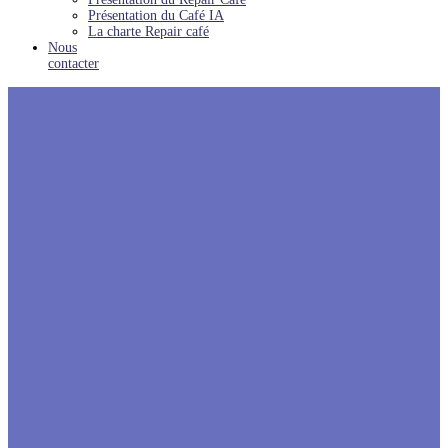
Présentation du Café IA
La charte Repair café
Nous
contacter