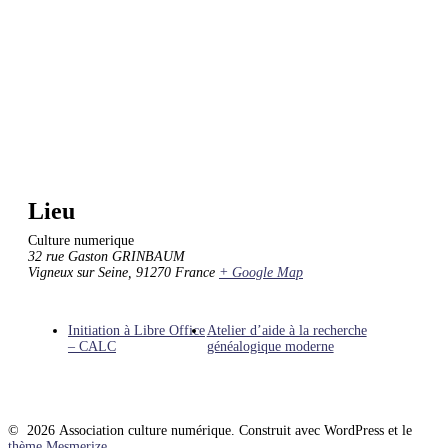
Lieu
Culture numerique
32 rue Gaston GRINBAUM
Vigneux sur Seine
,
91270
France
+ Google Map
Initiation à Libre Office
Atelier d’aide à la recherche
– CALC
généalogique moderne
© 2026 Association culture numérique. Construit avec WordPress et le
thème Mesmerize