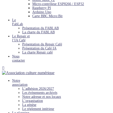
Micro-contrôleur ESP8266 / ESP32
Raspberry PI
Arduino Uno
Carte BBC Micro:Bit
Le
FabLab
Présentation du FABLAB
La charte du FABLAB
Le Repair et
l’IA Café
Présentation du Repair Café
Présentation du Café IA
La charte Repair café
Nous
contacter
Notre
association
L’adhésion 2026/2027
Les évènements archivés
Notre adresse et nos locaux
L’organisation
La génèse
Le réglement intérieur
Le planning