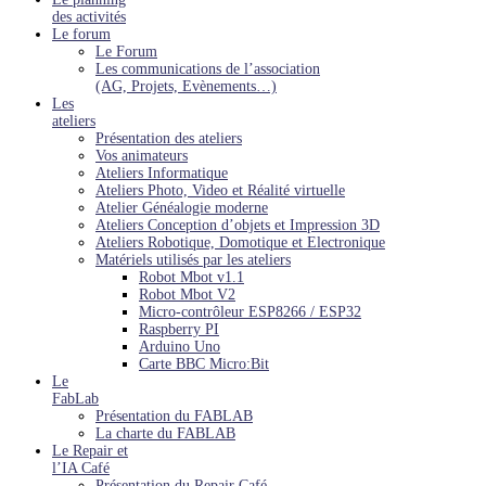
des activités
Le forum
Le Forum
Les communications de l’association
(AG, Projets, Evènements…)
Les
ateliers
Présentation des ateliers
Vos animateurs
Ateliers Informatique
Ateliers Photo, Video et Réalité virtuelle
Atelier Généalogie moderne
Ateliers Conception d’objets et Impression 3D
Ateliers Robotique, Domotique et Electronique
Matériels utilisés par les ateliers
Robot Mbot v1.1
Robot Mbot V2
Micro-contrôleur ESP8266 / ESP32
Raspberry PI
Arduino Uno
Carte BBC Micro:Bit
Le
FabLab
Présentation du FABLAB
La charte du FABLAB
Le Repair et
l’IA Café
Présentation du Repair Café