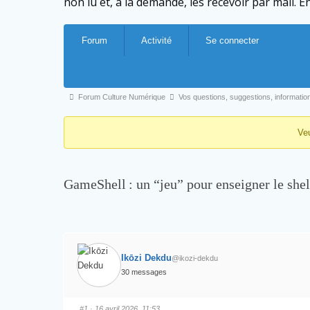
non lu et, à la demande, les recevoir par mail. En 
Forum
Activité
Se connecter
Forum Culture Numérique
Vos questions, suggestions, informations
Ve
GameShell : un “jeu” pour enseigner le shel
Ikōzi Dekdu
@ikozi-dekdu
30 messages
#1
· 16 avril 2026, 11:53