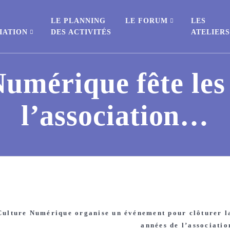
E
LE PLANNING
LE FORUM
LES
IATION
DES ACTIVITÉS
ATELIER
umérique fête les
l’association…
Culture Numérique organise un événement pour clôturer la
années de l’associatio