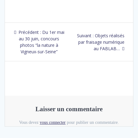
Navigation
Précédent :
Article
Du 1er mai
Suivant :
Article
Objets réalisés
de
au 30 juin, concours
précédent
par fraisage numérique
suivant
photos “la nature à
:
au FABLAB…
:
l’article
Vigneux-sur-Seine”
Laisser un commentaire
Vous devez
vous connecter
pour publier un commentaire.