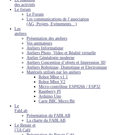
des activités
Le forum
Le Forum
Les communications de l’association
(AG, Projets, Evènements…)
Les
ateliers
Présentation des ateliers
Vos animateurs
Ateliers Informatique
Ateliers Photo, Video et Réalité virtuelle
Atelier Généalogie moderne
Ateliers Conception d’objets et Impression 3D
Ateliers Robotique, Domotique et Electronique
Matériels utilisés par les ateliers
Robot Mbot v1.1
Robot Mbot V2
Micro-contrôleur ESP8266 / ESP32
Raspberry PI
Arduino Uno
Carte BBC Micro:Bit
Le
FabLab
Présentation du FABLAB
La charte du FABLAB
Le Repair et
l’IA Café
Présentation du Repair Café