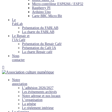
Micro-contrôleur ESP8266 / ESP32
Raspberry PI
Arduino Uno
Carte BBC Micro:Bit
Le
FabLab
Présentation du FABLAB
La charte du FABLAB
Le Repair et
l’IA Café
Présentation du Repair Café
Présentation du Café IA
La charte Repair café
Nous
contacter
Notre
association
L’adhésion 2026/2027
Les évènements archivés
Notre adresse et nos locaux
L’organisation
La génèse
Le réglement intérieur
Le planning