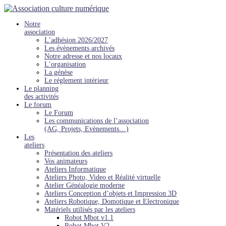
Notre
association
L’adhésion 2026/2027
Les évènements archivés
Notre adresse et nos locaux
L’organisation
La génèse
Le réglement intérieur
Le planning
des activités
Le forum
Le Forum
Les communications de l’association
(AG, Projets, Evènements…)
Les
ateliers
Présentation des ateliers
Vos animateurs
Ateliers Informatique
Ateliers Photo, Video et Réalité virtuelle
Atelier Généalogie moderne
Ateliers Conception d’objets et Impression 3D
Ateliers Robotique, Domotique et Electronique
Matériels utilisés par les ateliers
Robot Mbot v1.1
Robot Mbot V2