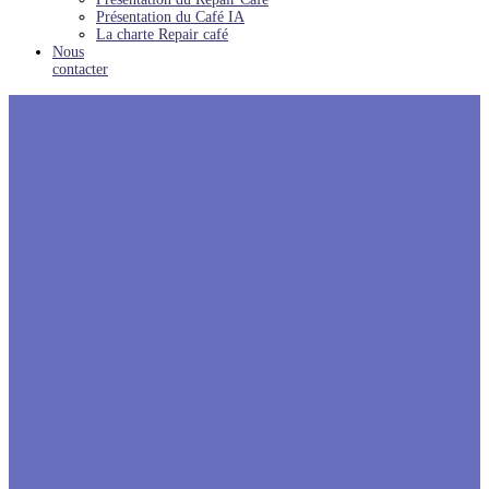
Présentation du Café IA
La charte Repair café
Nous
contacter