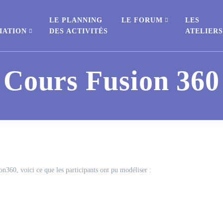
E
LE PLANNING
LE FORUM
LES
IATION
DES ACTIVITÉS
ATELIER
Cours Fusion 360
on360, voici ce que les participants ont pu modéliser :