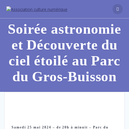
Passer
au
contenu
Soirée astronomie
et Découverte du
ciel étoilé au Parc
du Gros-Buisson
Samedi 25 mai 2024 – de 20h à minuit – Parc du