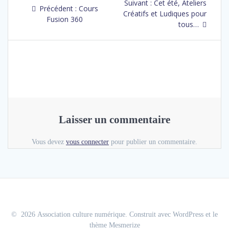
Suivant :
Article
Cet été, Ateliers
Précédent :
Article
Cours
de
Créatifs et Ludiques pour
suivant
Fusion 360
précédent
:
tous…
:
l’article
Laisser un commentaire
Vous devez
vous connecter
pour publier un commentaire.
© 2026 Association culture numérique. Construit avec WordPress et le
thème Mesmerize