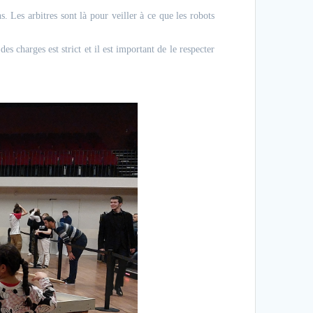
Les arbitres sont là pour veiller à ce que les robots
 charges est strict et il est important de le respecter