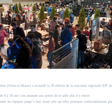
!
elun (Seine-et-Marne) a accueilli la 30 édition de la rencontre régionale IDF d
e 8 à 18 ans s’est amassée aux portes de la salle afin d’y entrer.
ider les équipes jusqu’à leur stand afin qu’elles prennent confortablement plac