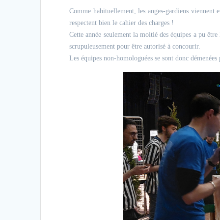
Comme habituellement, les anges-gardiens viennent en
respectent bien le cahier des charges !
Cette année seulement la moitié des équipes a pu être 
scrupuleusement pour être autorisé à concourir.
Les équipes non-homologuées se sont donc démenées pou