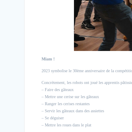
Miam !
2023 symbolise le 30ème anniversaire de la compétition
Concrètement, les robots ont joué les apprentis pâtiss
– Faire des gâteaux
– Mettre une cerise sur les gâteaux
– Ranger les cerises restantes
– Servir les gâteaux dans des assiettes
– Se déguiser
– Mettre les roues dans le plat