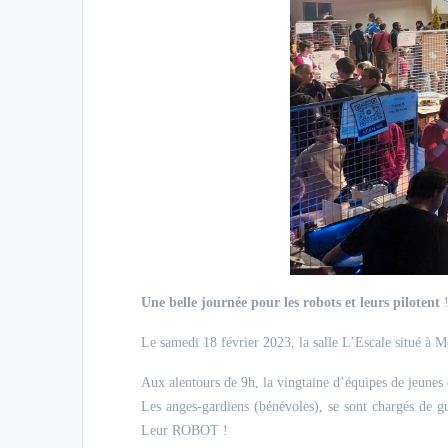
Une belle journée pour les robots et leurs pilotent
Le samedi 18 février 2023, la salle L’Escale situé à M
Aux alentours de 9h, la vingtaine d’équipes de jeunes d
Les anges-gardiens (bénévoles), se sont chargés de gu
Leur ROBOT !