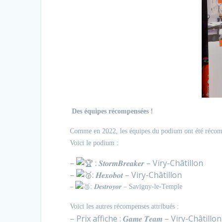
Des équipes récompensées !
Comme en 2022, les équipes du podium ont été récomp
Voici le podium :
–
: 𝑺𝒕𝒐𝒓𝒎𝑩𝒓𝒆𝒂𝒌𝒆𝒓 – Viry-Châtillon
–
: 𝑯𝒆𝒙𝒐𝒃𝒐𝒕 – Viry-Châtillon
–
: 𝑫𝒆𝒔𝒕𝒓𝒐𝒚𝒐𝒓 – Savigny-le-Temple
Voici les autres récompenses attribués :
– Prix affiche : 𝑮𝒂𝒎𝒆 𝑻𝒆𝒂𝒎 – Viry-Châtillon