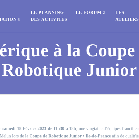
E
LE PLANNING
LE FORUM
LES
IATION
DES ACTIVITÉS
ATELIER
rique à la Coupe 
Robotique Junior
e
samedi 18 Février 2023 de 11h30 à 18h
, une vingtaine d’équipes francilien
 Melun lors de la
Coupe de Robotique Junior • Ile-de-France
afin de qualifie