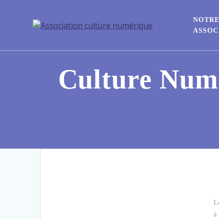
NOTR
ASSOC
Culture Numé
L
à