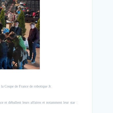
e la Coupe de France de robotique Jr.
e et déballent leurs affaires et notamment leur star :