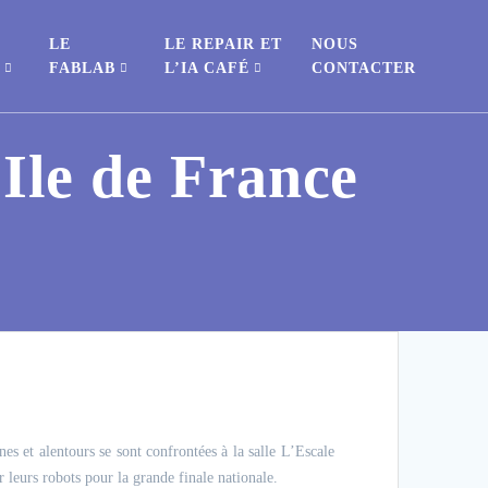
LE
LE REPAIR ET
NOUS
S
FABLAB
L’IA CAFÉ
CONTACTER
Ile de France
nes et alentours se sont confrontées à la salle L’Escale
r leurs robots pour la grande finale nationale.