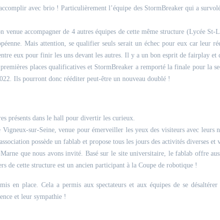
 accomplir avec brio ! Particulièrement l’équipe des StormBreaker qui a survolé 
lon venue accompagner de 4 autres équipes de cette même structure (Lycée St-Lou
péenne. Mais attention, se qualifier seuls serait un échec pour eux car leur rée
entre eux pour finir les uns devant les autres. Il y a un bon esprit de fairplay et 
 premières places qualificatives et StormBreaker a remporté la finale pour la s
022. Ils pourront donc rééditer peut-être un nouveau doublé !
es présents dans le hall pour divertir les curieux.
e Vigneux-sur-Seine, venue pour émerveiller les yeux des visiteurs avec leurs 
association possède un fablab et propose tous les jours des activités diverses et 
ne que nous avons invité. Basé sur le site universitaire, le fablab offre auss
s de cette structure est un ancien participant à la Coupe de robotique !
mis en place. Cela a permis aux spectateurs et aux équipes de se désaltérer 
sence et leur sympathie !