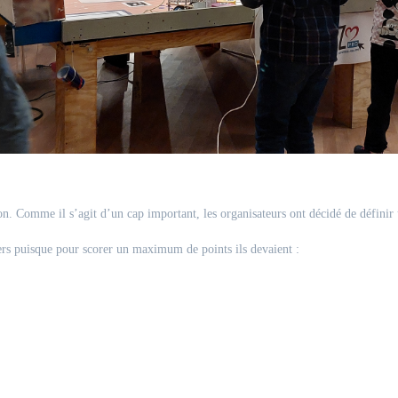
. Comme il s’agit d’un cap important, les organisateurs ont décidé de définir un
iers puisque pour scorer un maximum de points ils devaient :