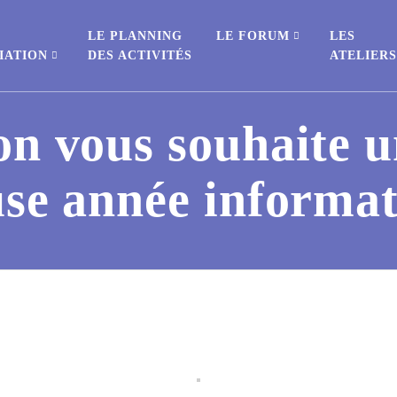
E
LE PLANNING
LE FORUM
LES
IATION
DES ACTIVITÉS
ATELIER
on vous souhaite 
use année informa