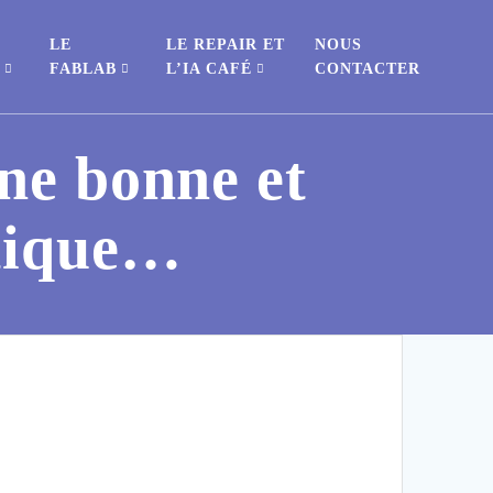
LE
LE REPAIR ET
NOUS
S
FABLAB
L’IA CAFÉ
CONTACTER
une bonne et
tique…