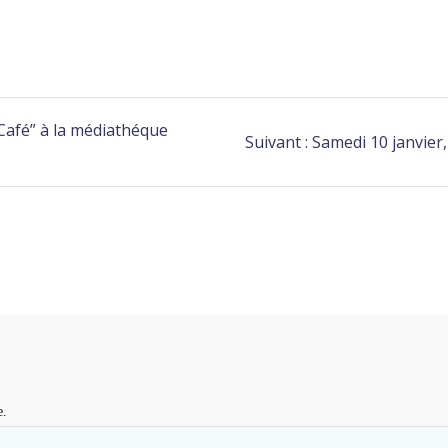
Café” à la médiathéque
Suivant :
Samedi 10 janvier
e.