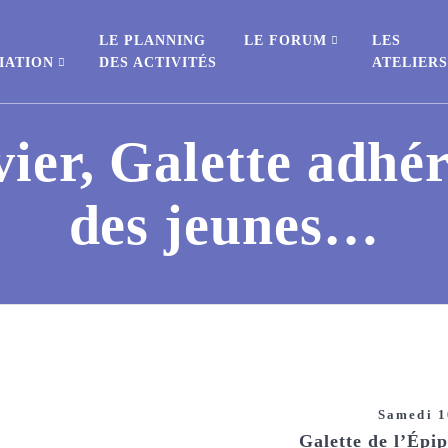
E
LE PLANNING
LE FORUM
LES
IATION
DES ACTIVITÉS
ATELIER
ier, Galette adhér
des jeunes…
Samedi 1
Galette de l’Épi