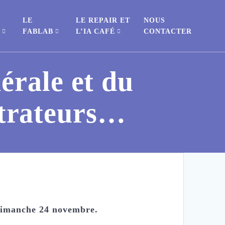
LE
LE REPAIR ET
NOUS
S
FABLAB
L’IA CAFÉ
CONTACTER
érale et du
strateurs…
 dimanche 24 novembre.