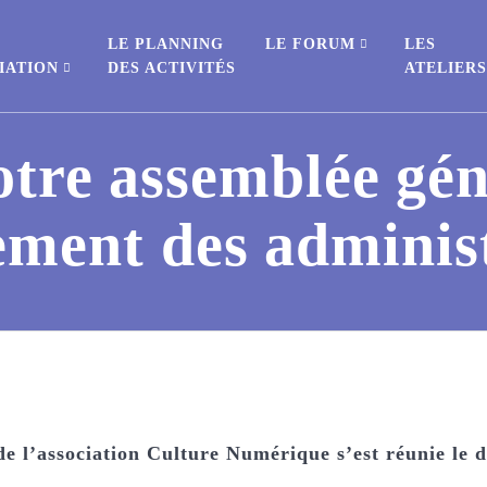
E
LE PLANNING
LE FORUM
LES
IATION
DES ACTIVITÉS
ATELIER
otre assemblée gén
ement des admini
de l’association Culture Numérique s’est réunie le