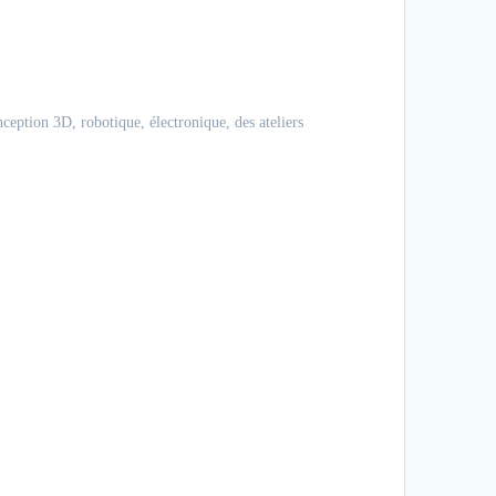
Axel
Trésorier de l'associa
ception 3D, robotique, électronique, des ateliers